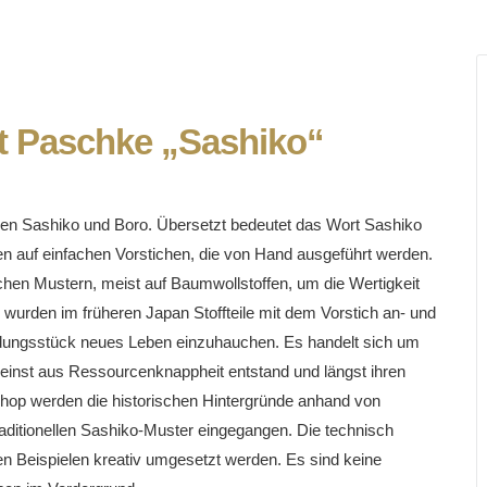
it Paschke „Sashiko“
niken Sashiko und Boro. Übersetzt bedeutet das Wort Sashiko
en auf einfachen Vorstichen, die von Hand ausgeführt werden.
ischen Mustern, meist auf Baumwollstoffen, um die Wertigkeit
en wurden im früheren Japan Stoffteile mit dem Vorstich an- und
idungsstück neues Leben einzuhauchen. Es handelt sich um
e einst aus Ressourcenknappheit entstand und längst ihren
shop werden die historischen Hintergründe anhand von
raditionellen Sashiko-Muster eingegangen. Die technisch
en Beispielen kreativ umgesetzt werden. Es sind keine