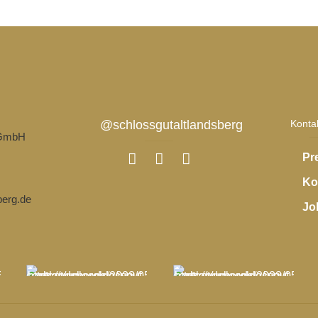
@schlossgutaltlandsberg
Konta
 GmbH
Pr
Ko
berg.de
Jo