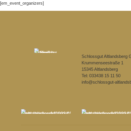
[em_event_organizers]
Schlossgut Altlandsberg
Krummenseestraße 1
15345 Altlandsberg
Tel: 033438 15 11 50
info@schlossgut-altlands