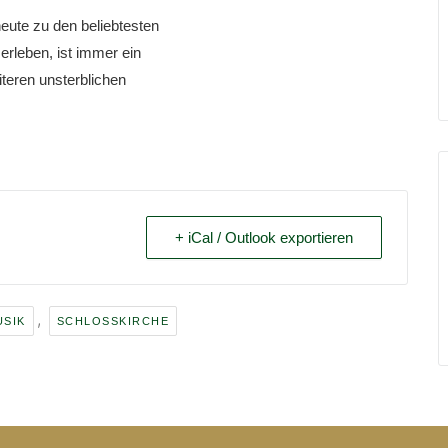
eute zu den beliebtesten
rleben, ist immer ein
teren unsterblichen
+ iCal / Outlook exportieren
,
USIK
SCHLOSSKIRCHE