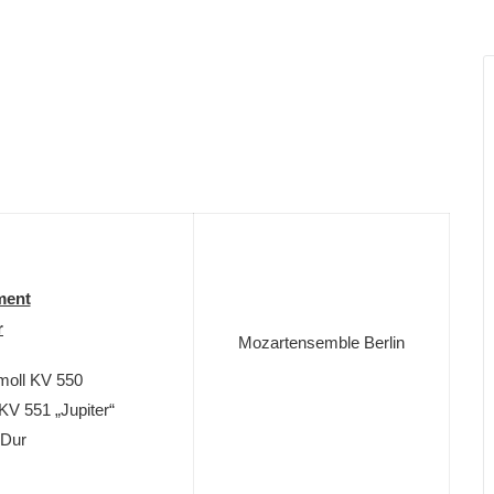
ment
r
Mozartensemble Berlin
moll KV 550
V 551 „Jupiter“
-Dur