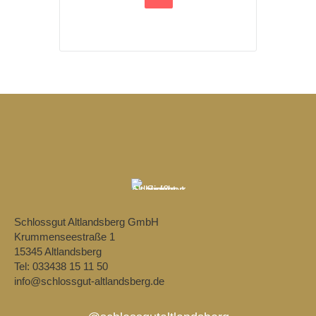
Schlossgut Altlandsberg GmbH
Krummenseestraße 1
15345 Altlandsberg
Tel: 033438 15 11 50
info@schlossgut-altlandsberg.de