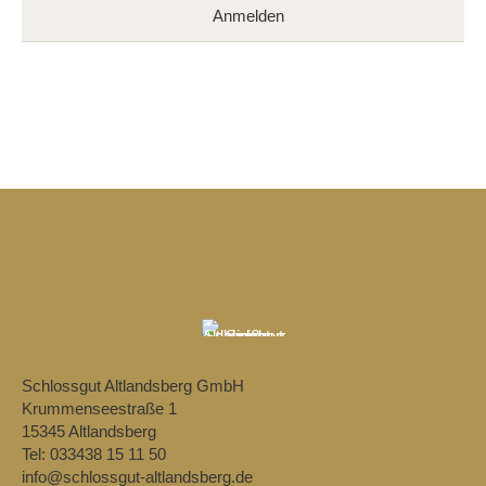
Schlossgut Altlandsberg GmbH
Krummenseestraße 1
15345 Altlandsberg
Tel: 033438 15 11 50
info@schlossgut-altlandsberg.de