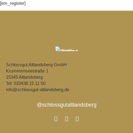
[em_register]
Schlossgut Altlandsberg GmbH
Krummenseestraße 1
15345 Altlandsberg
Tel: 033438 15 11 50
info@schlossgut-altlandsberg.de
@schlossgutaltlandsberg