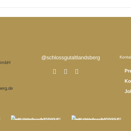
@schlossgutaltlandsberg
Konta
 GmbH
Pr
Ko
berg.de
Jo