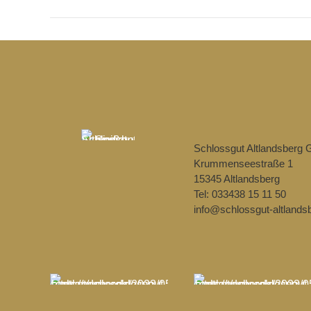
Schlossgut Altlandsberg
Krummenseestraße 1
15345 Altlandsberg
Tel: 033438 15 11 50
info@schlossgut-altlands