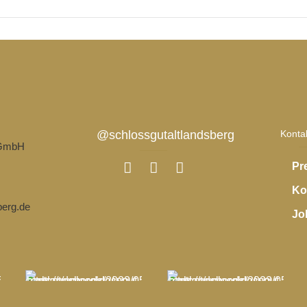
@schlossgutaltlandsberg
Konta
 GmbH
Pr
Ko
berg.de
Jo