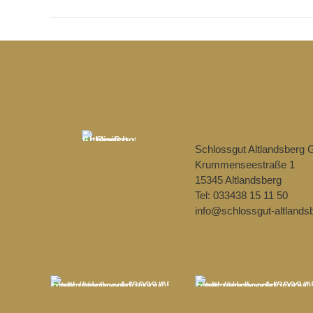
Schlossgut Altlandsberg
Krummenseestraße 1
15345 Altlandsberg
Tel: 033438 15 11 50
info@schlossgut-altlands